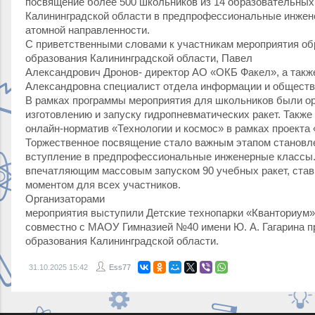
посвящение более 500 школьников из 14 образовательных
Калининградской области в предпрофессиональные инжен
атомной направленности.
С приветственными словами к участникам мероприятия об
образования Калининградской области, Павел
Александрович Дронов- директор АО «ОКБ Факел», а так
Александровна специалист отдела информации и обществ
В рамках программы мероприятия для школьников были ор
изготовлению и запуску гидропневматических ракет. Так
онлайн-норматив «Технологии и космос» в рамках проекта 
Торжественное посвящение стало важным этапом становл
вступление в предпрофессиональные инженерные классы.
впечатляющим массовым запуском 90 учебных ракет, ста
моментом для всех участников.
Организаторами
мероприятия выступили Детские технопарки «Кванториум»
совместно с МАОУ Гимназией №40 имени Ю. А. Гагарина п
образования Калининградской области.
31.10.2025
15:42
Ess77