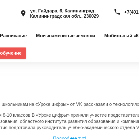
ул. Гайдара, 6, Калининград,
phone
+7(401
place
Калининградская обл., 236029
Расписание
Мои знаменитые земляки
Мобильный «К
 обучение
 школьникам на «Уроке цифры» от VK рассказали о технология
я 8-10 классов.В «Уроке цифры» приняли участие представител
зования, областного института развития образования и компани
ятия подготовила руководитель учебно-академического отдела 
Подробнее тут!