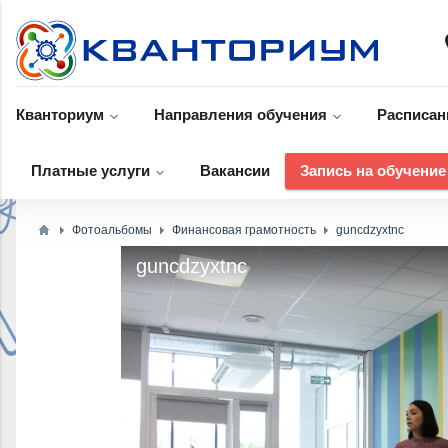
p
Кванториум
Направления обучения
Расписан
Платные услуги
Вакансии
Запись на обучение
Фотоальбомы
Финансовая грамотность
guncdzyxtnc
guncdzyxtnc