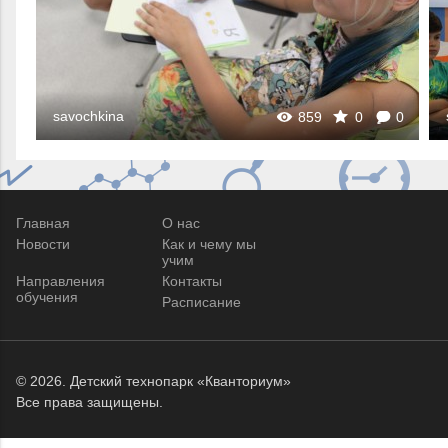
savochkina
0
859
0
0
Главная
О нас
Новости
Как и чему мы
учим
Направления
Контакты
обучения
Расписание
© 2026.
Детский технопарк «Кванториум»
Все права защищены.