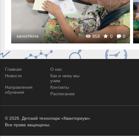
savochkina
0
858
0
0
Главная
О нас
Новости
Как и чему мы
учим
Направления
Контакты
обучения
Расписание
© 2026.
Детский технопарк «Кванториум»
Все права защищены.