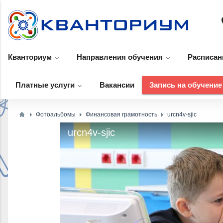
p
Кванториум
Направления обучения
Расписан
Платные услуги
Вакансии
Запись на обучение
Фотоальбомы
Финансовая грамотность
urcn4v-sjic
urcn4v-sjic