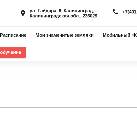
ул. Гайдара, 6, Калининград,
phone
+7(401
place
Калининградская обл., 236029
Расписание
Мои знаменитые земляки
Мобильный «К
 обучение